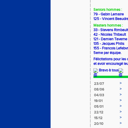
Seniors hommes :
79 - Gabin Lemaire
125 - Vincent Beaudr
Masters hommes :
33 - Stevens Rimbaul
42 - Nicolas Thibault
121 - Damien Taverne
135 - Jacques Philis
155 - Francois Lefebv
5eme par équipe.
Félicitations pour les
et avoir encouragé le
Bravo à tous
>
23/07
>
08/06
>
04/03
>
19/01
>
05/01
>
22/12
>
15/12
>
20/10