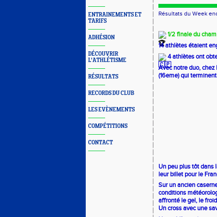
Résultats du Week en
ENTRAINEMENTS ET
TARIFS
1/2 finale du cha
ADHÉSION
14 athlètes étaient e
DÉCOUVRIR
4 athlètes ont obt
L'ATHLÉTISME
Avec notre duo, chez l
(16eme) qui terminent 
RÉSULTATS
RECORDS DU CLUB
LES EVÈNEMENTS
COMPÉTITIONS
CONTACT
Un peu plus tôt dans 
leur billet pour le Fr
Sur un ancien caserne
conditions météorolog
affronté le gel, le fro
Un cross avec une sav