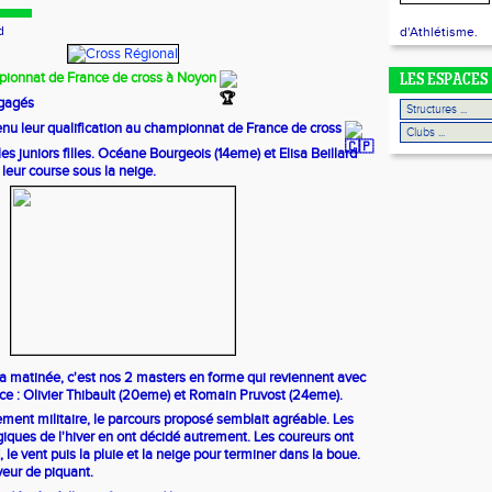
d
d'Athlétisme.
mpionnat de France de cross à Noyon
LES ESPACES
ngagés
enu leur qualification au championnat de France de cross
es juniors filles. Océane Bourgeois (14eme) et Elisa Beillard
leur course sous la neige.
la matinée, c'est nos 2 masters en forme qui reviennent avec
ance : Olivier Thibault (20eme) et Romain Pruvost (24eme).
ment militaire, le parcours proposé semblait agréable. Les
iques de l'hiver en ont décidé autrement. Les coureurs ont
id, le vent puis la pluie et la neige pour terminer dans la boue.
eur de piquant.