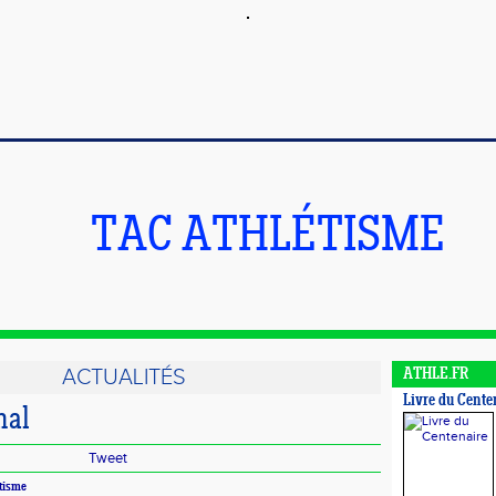
TAC ATHLÉTISME
ACTUALITÉS
ATHLE.FR
Livre du Cente
nal
Tweet
tisme