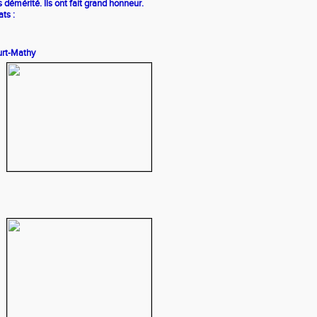
 démérité. Ils ont fait grand honneur.
ats :
urt-Mathy