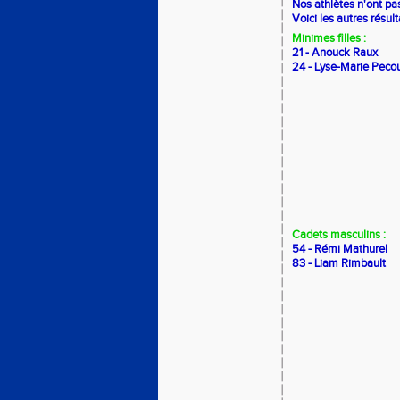
Nos athlètes n'ont pas
Voici les autres résult
Minimes filles :
21 - Anouck Raux
24 - Lyse-Marie Peco
Cadets masculins :
54 - Rémi Mathurel
83 - Liam Rimbault