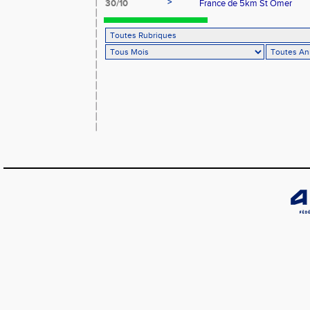
>
30/10
France de 5km St Omer