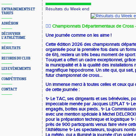
Résultats du Week end
ENTRAINEMENTS ET
TARIFS
ADHÉSION
🏃‍♂️
Championnats Départementaux de Cross – É
DÉCOUVRIR
Une journée comme on les aime !
L'ATHLÉTISME
Cette édition 2026 des championnats départ
RÉSULTATS
organisée pour la première fois dans un forma
de 6h), restera un très beau moment de sport e
RECORDS DU CLUB
Touquet a offert un cadre exceptionnel, grâce 
la municipalité et à la qualité des installations
LES EVÈNEMENTS
magnifique hippodrome. Un site qui, qui sait, p
futur championnat de cross…
COMPÉTITIONS
Un immense merci à toutes celles et ceux qui o
de cette journée :
CONTACT
✨ Le TAC, ses dirigeants et ses bénévoles, p
impeccable menée par Jacques LEPLAT ✨ Les O
engagés, bottes aux pieds.. ✨ La Commissio
avec une mention spéciale à Michel DELCRO
pour la préparation technique et logistique ✨ L
près de 900 participants venus faire vivre cet
l’Athlétisme ✨ Les spectateurs, toujours nomb
La météo, qui a illuminé la journée d’un solei