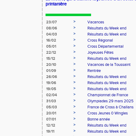
printanière
>
23/07
Vacances
>
08/06
Résultats du Week end
>
04/03
Résultats du Week end
>
16/02
Cross Régional
>
05/01
Cross Départemental
>
22/12
Joyeuses Fêtes
>
15/12
Résultats du Week end
>
20/10
Vacances de la Toussaint
>
01/09
Rentrée
>
26/06
Résultats du Week end
>
19/06
Résultats du Week end
>
19/05
Résultats du Week end
>
02/04
Championnat de France
>
31/03
Olympiades 29 mars 2025
>
05/03
France de Cross à Challans
>
20/01
Cross Jeunes 0 Wingles
>
07/01
Bonne année
>
12/12
Résultats du Week end
>
19/11
Résultats du Week end