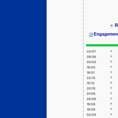
B
Engagement a
>
23/07
>
08/06
>
04/03
>
16/02
>
19/01
>
22/12
>
15/12
>
20/10
>
01/09
>
26/06
>
19/06
>
19/05
>
02/04