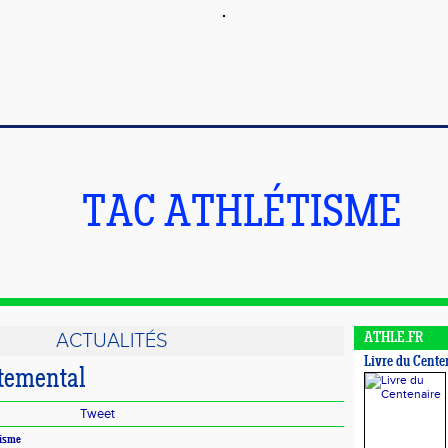
TAC ATHLÉTISME
ACTUALITÉS
ATHLE.FR
Livre du Cente
temental
Tweet
tisme