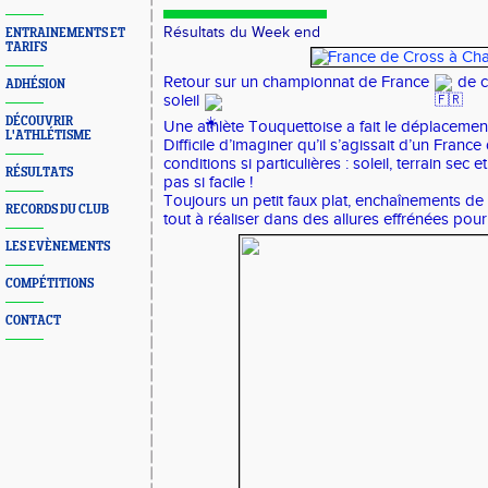
Résultats du Week end
ENTRAINEMENTS ET
TARIFS
Retour sur un championnat de France
de c
ADHÉSION
soleil
DÉCOUVRIR
Une athlète Touquettoise a fait le déplacemen
L'ATHLÉTISME
Difficile d’imaginer qu’il s’agissait d’un Franc
conditions si particulières :
soleil, terrain sec 
RÉSULTATS
pas si facile !
Toujours un petit faux plat, enchaînements de 
RECORDS DU CLUB
tout à réaliser dans des allures effrénées pour
LES EVÈNEMENTS
COMPÉTITIONS
CONTACT