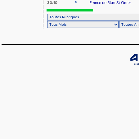
>
30/10
France de 5km St Omer