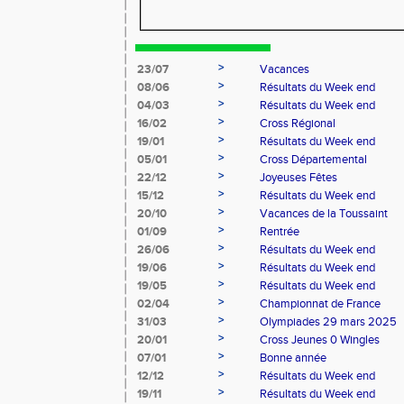
>
23/07
Vacances
>
08/06
Résultats du Week end
>
04/03
Résultats du Week end
>
16/02
Cross Régional
>
19/01
Résultats du Week end
>
05/01
Cross Départemental
>
22/12
Joyeuses Fêtes
>
15/12
Résultats du Week end
>
20/10
Vacances de la Toussaint
>
01/09
Rentrée
>
26/06
Résultats du Week end
>
19/06
Résultats du Week end
>
19/05
Résultats du Week end
>
02/04
Championnat de France
>
31/03
Olympiades 29 mars 2025
>
20/01
Cross Jeunes 0 Wingles
>
07/01
Bonne année
>
12/12
Résultats du Week end
>
19/11
Résultats du Week end