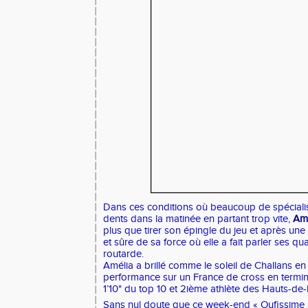
Dans ces conditions où beaucoup de spécialist
dents dans la matinée en partant trop vite,
Amé
plus que tirer son épingle du jeu et après une 
et sûre de sa force où elle a fait parler ses qua
routarde.
Amélia a brillé comme le soleil de Challans en 
performance sur un France de cross en termin
1’10" du top 10 et 2ième athlète des Hauts-de-
Sans nul doute que ce week-end « Oufissime 