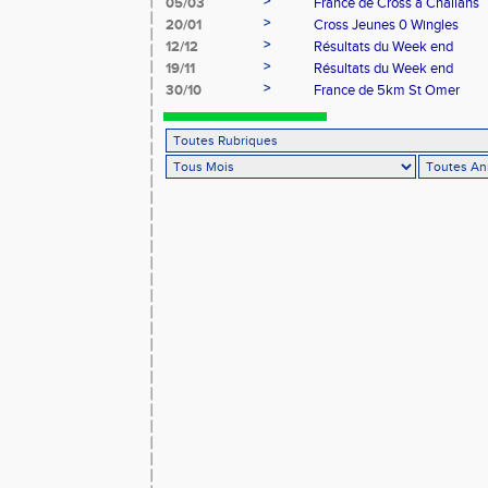
>
05/03
France de Cross à Challans
>
20/01
Cross Jeunes 0 Wingles
>
12/12
Résultats du Week end
>
19/11
Résultats du Week end
>
30/10
France de 5km St Omer