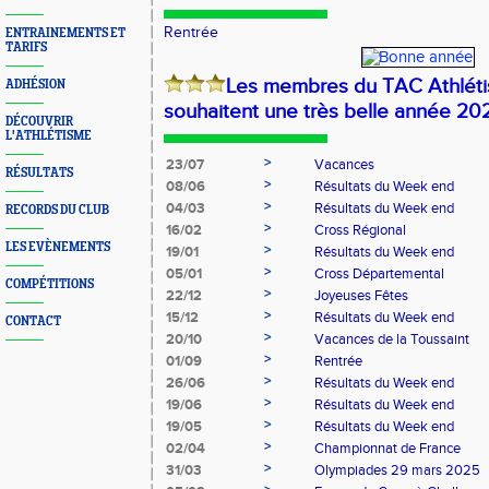
Rentrée
ENTRAINEMENTS ET
TARIFS
Les membres du TAC Athlét
ADHÉSION
souhaitent une très belle année 2
DÉCOUVRIR
L'ATHLÉTISME
>
23/07
Vacances
RÉSULTATS
>
08/06
Résultats du Week end
>
04/03
Résultats du Week end
RECORDS DU CLUB
>
16/02
Cross Régional
LES EVÈNEMENTS
>
19/01
Résultats du Week end
>
05/01
Cross Départemental
COMPÉTITIONS
>
22/12
Joyeuses Fêtes
>
15/12
Résultats du Week end
CONTACT
>
20/10
Vacances de la Toussaint
>
01/09
Rentrée
>
26/06
Résultats du Week end
>
19/06
Résultats du Week end
>
19/05
Résultats du Week end
>
02/04
Championnat de France
>
31/03
Olympiades 29 mars 2025