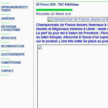
28 Février 2024 -
TAC Athlétisme
ENTRAINEMENTS ET
TARIFS
Résultats du Week end
ADHÉSION
Championnats de France lancers hivernaux à S
DÉCOUVRIR
Nantes et Régionaux minimes à Liévin : week
L'ATHLÉTISME
La perf du jour est à Salon de Provence ; Flor
au bilan français, décroche à l'issue d'un su
RÉSULTATS
sur le podium..) une très belle 5e place au po
RECORDS DU CLUB
LES EVÈNEMENTS
COMPÉTITIONS
CONTACT