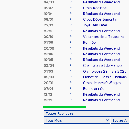
>
04/03
Résultats du Week end
>
16/02
Cross Régional
>
19/01
Résultats du Week end
>
05/01
Cross Départemental
>
22/12
Joyeuses Fêtes
>
15/12
Résultats du Week end
>
20/10
Vacances de la Toussaint
>
01/09
Rentrée
>
26/06
Résultats du Week end
>
19/06
Résultats du Week end
>
19/05
Résultats du Week end
>
02/04
Championnat de France
>
31/03
Olympiades 29 mars 2025
>
05/03
France de Cross à Challans
>
20/01
Cross Jeunes 0 Wingles
>
07/01
Bonne année
>
12/12
Résultats du Week end
>
19/11
Résultats du Week end