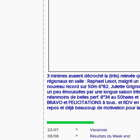
3 minimes avaient décroché la (très) relevée qu
régionaux en salle : Raphael Lesot, malgré un 
nouveau record sur 50m 6"82. Juliette Grign
un peu émoussées par une longue saison très 
néanmoins de belles perf. 8"34 au 50haies et
BRAVO et FELICITATIONS à tous.. et RDV en a
repos et déjà beaucoup de motivation pour la 
>
23/07
Vacances
>
08/06
Résultats du Week end